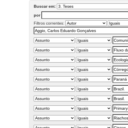
Buscar em:
por
Filtros correntes: