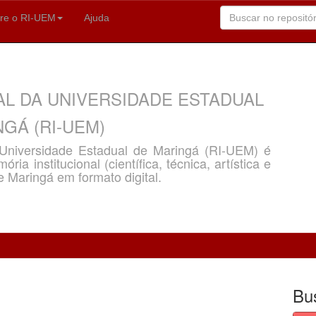
re o RI-UEM
Ajuda
AL DA UNIVERSIDADE ESTADUAL
GÁ (RI-UEM)
a Universidade Estadual de Maringá (RI-UEM) é
ria institucional (científica, técnica, artística e
e Maringá em formato digital.
Bu