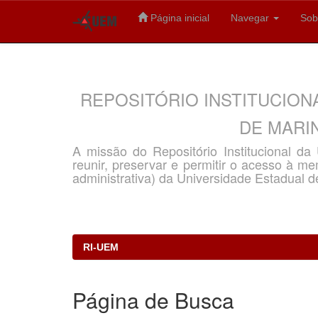
Página inicial
Navegar
Sob
Skip
navigation
REPOSITÓRIO INSTITUCION
DE MARIN
A missão do Repositório Institucional d
reunir, preservar e permitir o acesso à memó
administrativa) da Universidade Estadual d
RI-UEM
Página de Busca