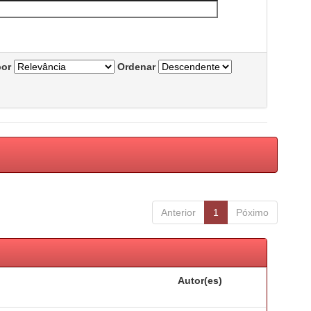
por
Ordenar
Anterior
1
Póximo
Autor(es)