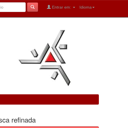
Entrar em:
Idioma
sca refinada