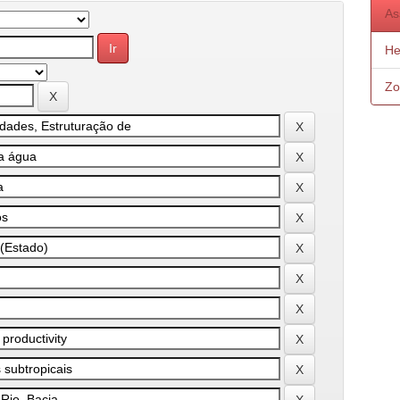
As
He
Zo