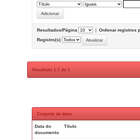
Resultados/Página
|
Ordenar registros 
Registro(s)
Resultado 1-1 de 1.
Conjunto de itens:
Data do
Título
documento