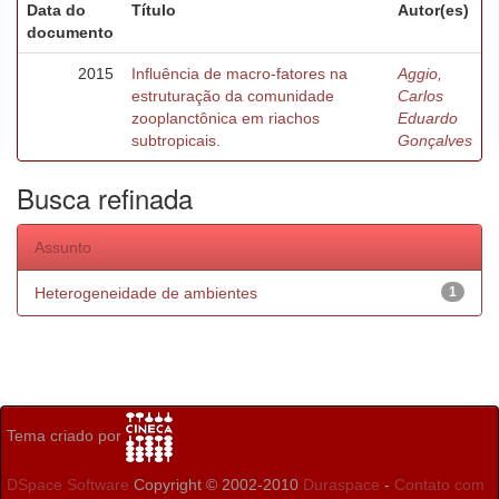
Data do
Título
Autor(es)
documento
2015
Influência de macro-fatores na
Aggio,
estruturação da comunidade
Carlos
zooplanctônica em riachos
Eduardo
subtropicais.
Gonçalves
Busca refinada
Assunto
Heterogeneidade de ambientes
1
Tema criado por
DSpace Software
Copyright © 2002-2010
Duraspace
-
Contato com