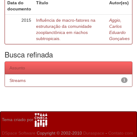
Data do
Título
Autor(es)
documento
2015
Influência de macro-fatores na
Aggio,
estruturação da comunidade
Carlos
zooplanctônica em riachos
Eduardo
subtropicais.
Gonçalves
Busca refinada
Assunto
Streams
1
Tema criado por
DSpace Software
Copyright © 2002-2010
Duraspace
-
Contato com