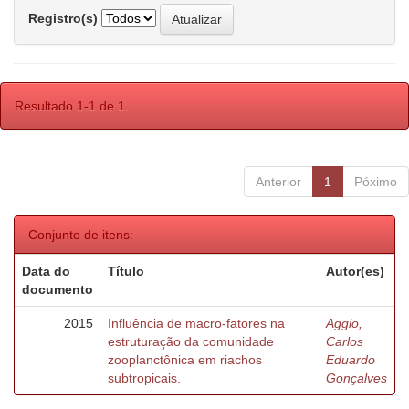
Registro(s)
Resultado 1-1 de 1.
Anterior
1
Póximo
Conjunto de itens:
Data do
Título
Autor(es)
documento
2015
Influência de macro-fatores na
Aggio,
estruturação da comunidade
Carlos
zooplanctônica em riachos
Eduardo
subtropicais.
Gonçalves