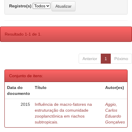
Registro(s)
Resultado 1-1 de 1.
Anterior
1
Póximo
Conjunto de itens:
Data do
Título
Autor(es)
documento
2015
Influência de macro-fatores na
Aggio,
estruturação da comunidade
Carlos
zooplanctônica em riachos
Eduardo
subtropicais.
Gonçalves