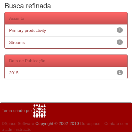
Busca refinada
Assunto
Primary productivity
1
Streams
1
Data de Publicação
2015
1
Tema criado por
DSpace Software
Copyright © 2002-2010
Duraspace
-
Contato com
a administração