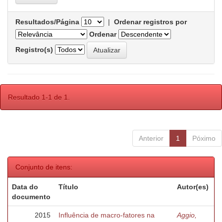
Resultados/Página
|
Ordenar registros por
Ordenar
Registro(s)
Resultado 1-1 de 1.
Anterior
1
Póximo
Conjunto de itens:
Data do
Título
Autor(es)
documento
2015
Influência de macro-fatores na
Aggio,