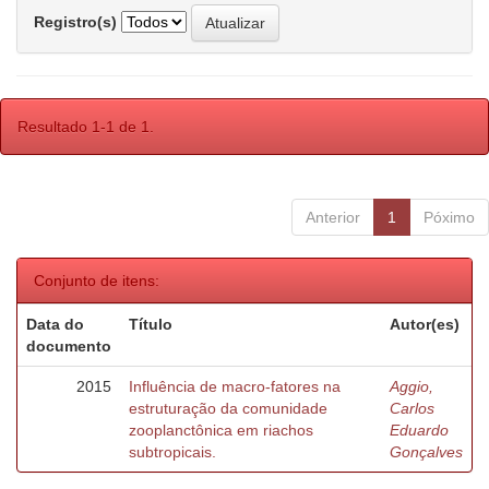
Registro(s)
Resultado 1-1 de 1.
Anterior
1
Póximo
Conjunto de itens:
Data do
Título
Autor(es)
documento
2015
Influência de macro-fatores na
Aggio,
estruturação da comunidade
Carlos
zooplanctônica em riachos
Eduardo
subtropicais.
Gonçalves