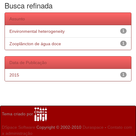
Busca refinada
Assunto
Environmental heterogeneity
1
Zooplâncton de água doce
1
Data de Publicação
2015
1
Tema criado por
DSpace Software
Copyright © 2002-2010
Duraspace
-
Contato com
a administração