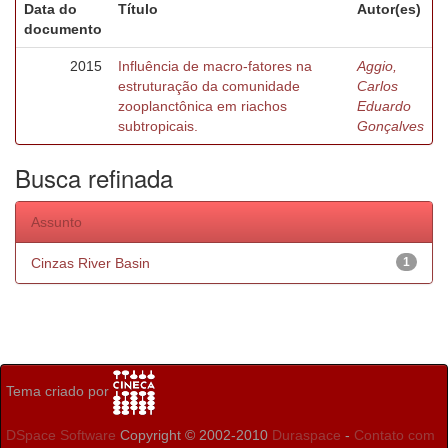
Data do
Título
Autor(es)
documento
2015
Influência de macro-fatores na
Aggio,
estruturação da comunidade
Carlos
zooplanctônica em riachos
Eduardo
subtropicais.
Gonçalves
Busca refinada
Assunto
Cinzas River Basin
1
Tema criado por
DSpace Software
Copyright © 2002-2010
Duraspace
-
Contato com