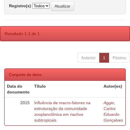
Registro(s)
Resultado 1-1 de 1.
Anterior
1
Póximo
Conjunto de itens:
Data do
Título
Autor(es)
documento
2015
Influência de macro-fatores na
Aggio,
estruturação da comunidade
Carlos
zooplanctônica em riachos
Eduardo
subtropicais.
Gonçalves