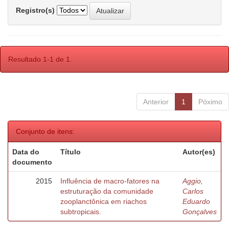
Registro(s)
Resultado 1-1 de 1.
Anterior
1
Póximo
Conjunto de itens:
Data do
Título
Autor(es)
documento
2015
Influência de macro-fatores na
Aggio,
estruturação da comunidade
Carlos
zooplanctônica em riachos
Eduardo
subtropicais.
Gonçalves