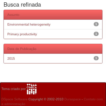
Busca refinada
Assunto
Environmental heterogeneity
1
Primary productivity
1
Data de Publicação
2015
1
Tema criado por
DSpace Software
Copyright © 2002-2010
Duraspace
-
Contato com
a administração