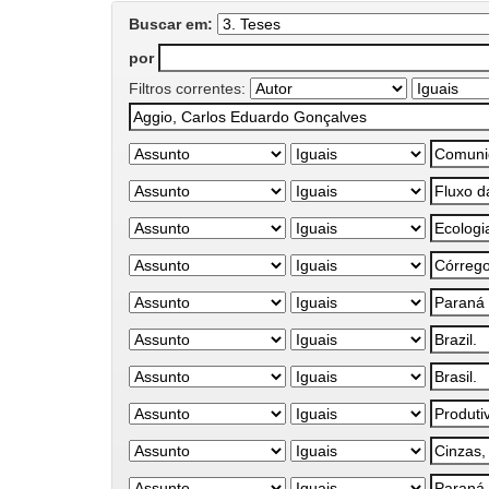
Buscar em:
por
Filtros correntes: