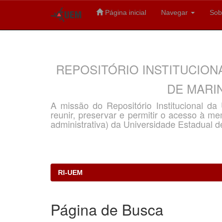
Página inicial
Navegar
Sob
Skip
navigation
REPOSITÓRIO INSTITUCION
DE MARIN
A missão do Repositório Institucional d
reunir, preservar e permitir o acesso à memó
administrativa) da Universidade Estadual d
RI-UEM
Página de Busca