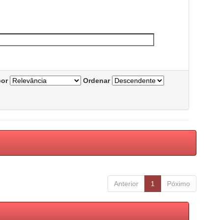
por
Ordenar
Anterior
1
Póximo