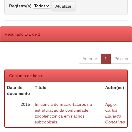
Registro(s)
Resultado 1-1 de 1.
Anterior
1
Póximo
Conjunto de itens:
Data do
Título
Autor(es)
documento
2015
Influência de macro-fatores na
Aggio,
estruturação da comunidade
Carlos
zooplanctônica em riachos
Eduardo
subtropicais.
Gonçalves