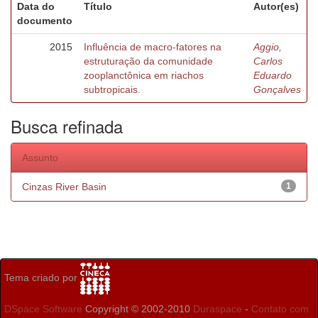
Data do
Título
Autor(es)
documento
2015
Influência de macro-fatores na
Aggio,
estruturação da comunidade
Carlos
zooplanctônica em riachos
Eduardo
subtropicais.
Gonçalves
Busca refinada
Assunto
Cinzas River Basin
1
Tema criado por
DSpace Software
Copyright © 2002-2010
Duraspace
-
Contato com