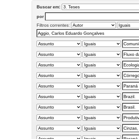
Buscar em:
por
Filtros correntes: