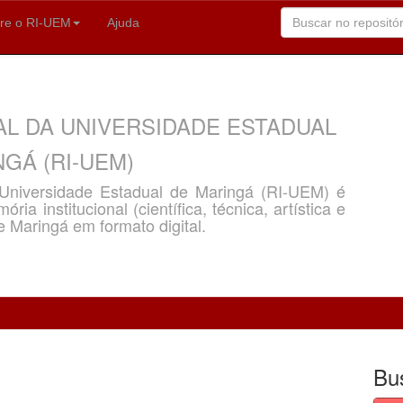
re o RI-UEM
Ajuda
AL DA UNIVERSIDADE ESTADUAL
GÁ (RI-UEM)
a Universidade Estadual de Maringá (RI-UEM) é
ria institucional (científica, técnica, artística e
e Maringá em formato digital.
Bu