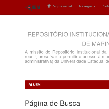
Página inicial
Navegar
Sob
Skip
navigation
REPOSITÓRIO INSTITUCION
DE MARIN
A missão do Repositório Institucional d
reunir, preservar e permitir o acesso à memó
administrativa) da Universidade Estadual d
RI-UEM
Página de Busca