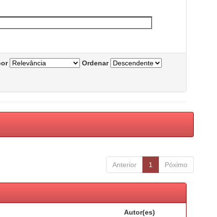
por
Ordenar
Anterior
1
Póximo
Autor(es)