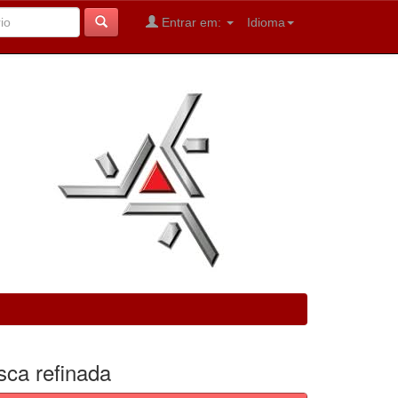
Entrar em:
Idioma
sca refinada