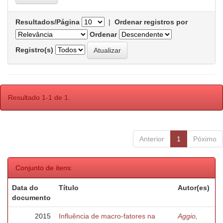
Resultados/Página
|
Ordenar registros por
Ordenar
Registro(s)
Resultado 1-1 de 1.
Anterior
1
Póximo
Conjunto de itens:
Data do
Título
Autor(es)
documento
2015
Influência de macro-fatores na
Aggio,