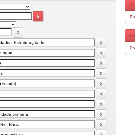
As
En
Pr
Pr