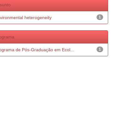
sunto
vironmental heterogeneity
1
ograma
ograma de Pós-Graduação em Ecol...
1