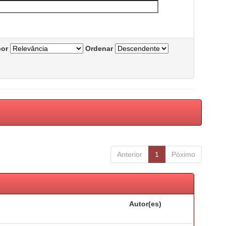
por
Ordenar
Anterior
1
Póximo
Autor(es)