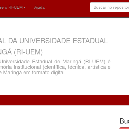
re o RI-UEM
Ajuda
AL DA UNIVERSIDADE ESTADUAL
GÁ (RI-UEM)
a Universidade Estadual de Maringá (RI-UEM) é
ria institucional (científica, técnica, artística e
e Maringá em formato digital.
Bu