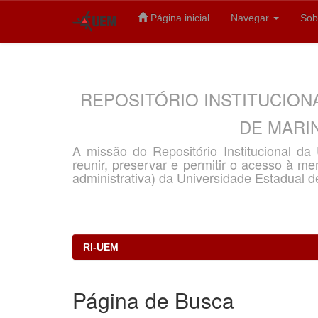
Página inicial
Navegar
Sob
Skip
navigation
REPOSITÓRIO INSTITUCION
DE MARIN
A missão do Repositório Institucional d
reunir, preservar e permitir o acesso à memó
administrativa) da Universidade Estadual d
RI-UEM
Página de Busca