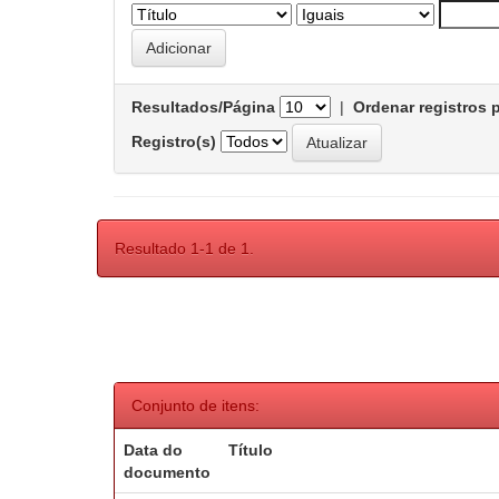
Resultados/Página
|
Ordenar registros 
Registro(s)
Resultado 1-1 de 1.
Conjunto de itens:
Data do
Título
documento