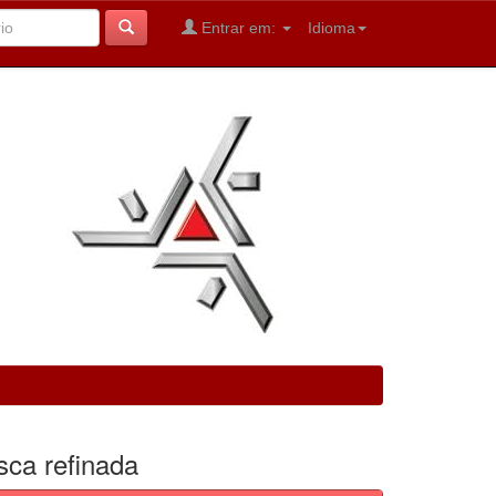
Entrar em:
Idioma
sca refinada