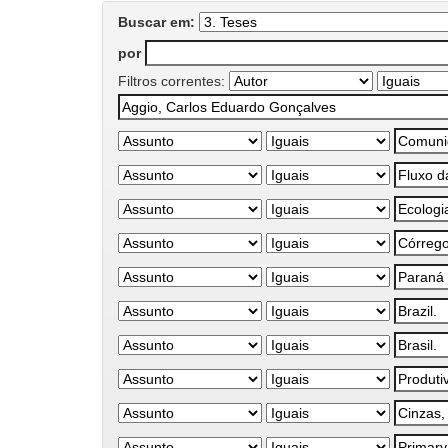
Buscar em:
por
Filtros correntes: