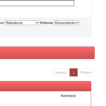
por
Ordenar
Anterior
1
Póximo
Autor(es)