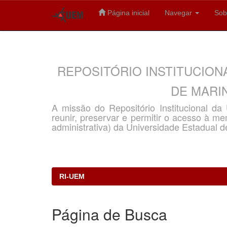
Página inicial
Navegar
Sob
Skip
navigation
REPOSITÓRIO INSTITUCION
DE MARIN
A missão do Repositório Institucional d
reunir, preservar e permitir o acesso à memó
administrativa) da Universidade Estadual d
RI-UEM
Página de Busca