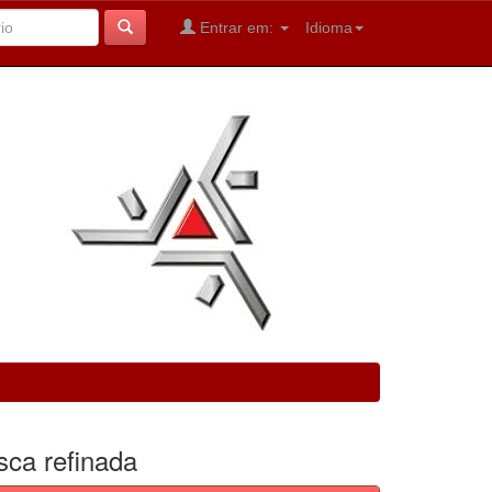
Entrar em:
Idioma
sca refinada