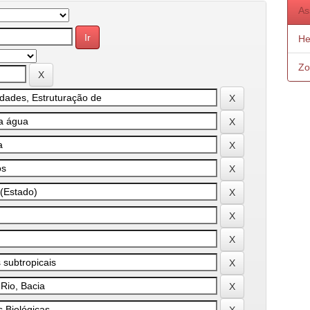
As
He
Zo