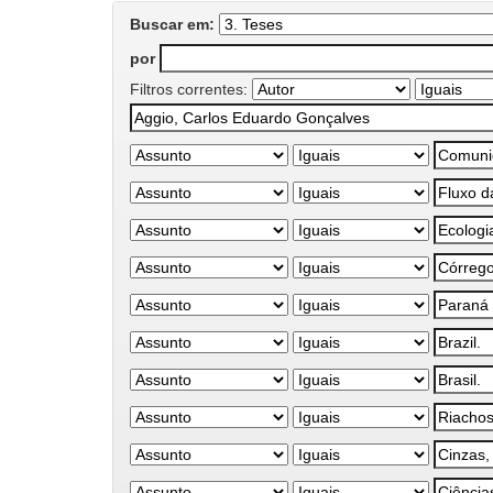
Buscar em:
por
Filtros correntes: