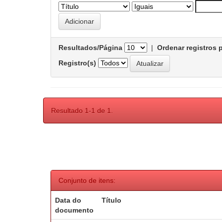
Resultados/Página
|
Ordenar registros 
Registro(s)
Resultado 1-1 de 1.
Conjunto de itens:
Data do
Título
documento