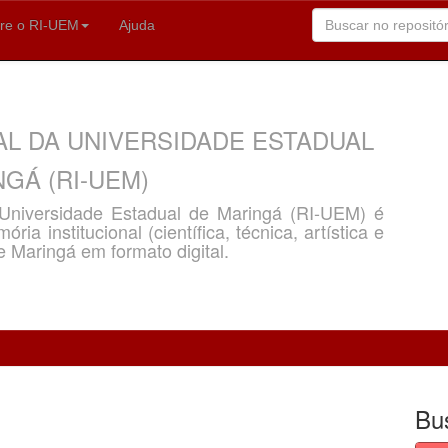
re o RI-UEM
Ajuda
AL DA UNIVERSIDADE ESTADUAL
GÁ (RI-UEM)
a Universidade Estadual de Maringá (RI-UEM) é
ria institucional (científica, técnica, artística e
e Maringá em formato digital.
Bu