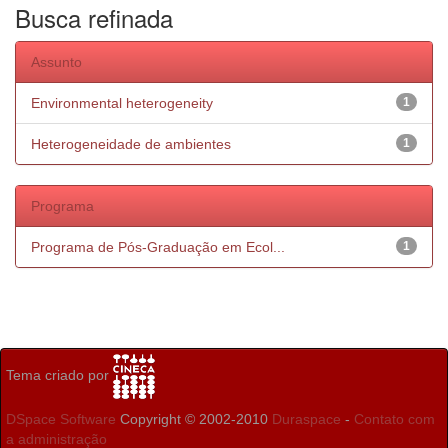
Busca refinada
Assunto
Environmental heterogeneity
1
Heterogeneidade de ambientes
1
Programa
Programa de Pós-Graduação em Ecol...
1
Tema criado por
DSpace Software
Copyright © 2002-2010
Duraspace
-
Contato com
a administração