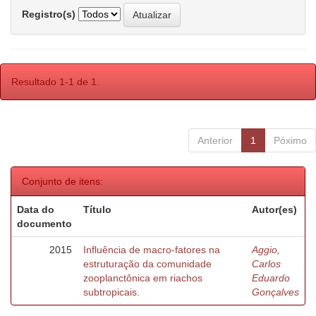
Registro(s)
Resultado 1-1 de 1.
Anterior
1
Póximo
Conjunto de itens:
Data do
Título
Autor(es)
documento
2015
Influência de macro-fatores na
Aggio,
estruturação da comunidade
Carlos
zooplanctônica em riachos
Eduardo
subtropicais.
Gonçalves