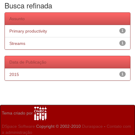
Busca refinada
Assunto
Primary productivity
1
Streams
1
Data de Publicação
2015
1
Tema criado por
DSpace Software
Copyright © 2002-2010
Duraspace
-
Contato com
a administração