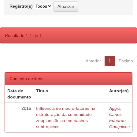
Registro(s)
Resultado 1-1 de 1.
Anterior
1
Póximo
Conjunto de itens:
Data do
Título
Autor(es)
documento
2015
Influência de macro-fatores na
Aggio,
estruturação da comunidade
Carlos
zooplanctônica em riachos
Eduardo
subtropicais.
Gonçalves