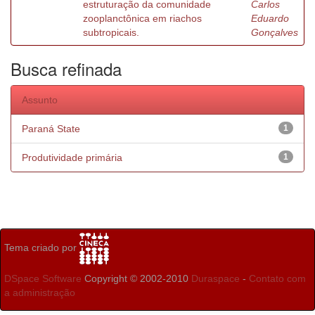
estruturação da comunidade
Carlos
zooplanctônica em riachos
Eduardo
subtropicais.
Gonçalves
Busca refinada
Assunto
Paraná State
1
Produtividade primária
1
Tema criado por
DSpace Software
Copyright © 2002-2010
Duraspace
-
Contato com
a administração