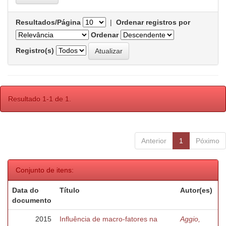
Resultados/Página
|
Ordenar registros por
Ordenar
Registro(s)
Resultado 1-1 de 1.
Anterior
1
Póximo
Conjunto de itens:
Data do
Título
Autor(es)
documento
2015
Influência de macro-fatores na
Aggio,