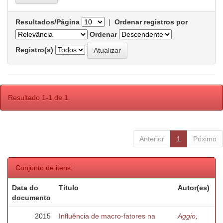
Resultados/Página
|
Ordenar registros por
Ordenar
Registro(s)
Resultado 1-1 de 1.
Anterior
1
Póximo
Conjunto de itens:
Data do
Título
Autor(es)
documento
2015
Influência de macro-fatores na
Aggio,