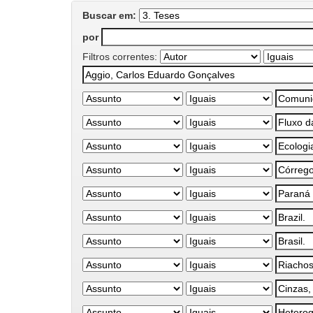
Buscar em:
por
Filtros correntes: