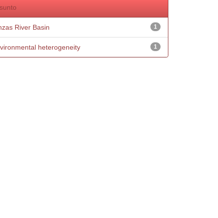
sunto
nzas River Basin
1
vironmental heterogeneity
1