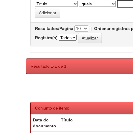
Resultados/Página
|
Ordenar registros 
Registro(s)
Resultado 1-1 de 1.
Conjunto de itens:
Data do
Título
documento