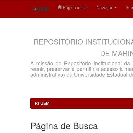
Página inicial
Navegar
Sob
Skip
navigation
REPOSITÓRIO INSTITUCION
DE MARIN
A missão do Repositório Institucional d
reunir, preservar e permitir o acesso à memó
administrativa) da Universidade Estadual d
RI-UEM
Página de Busca