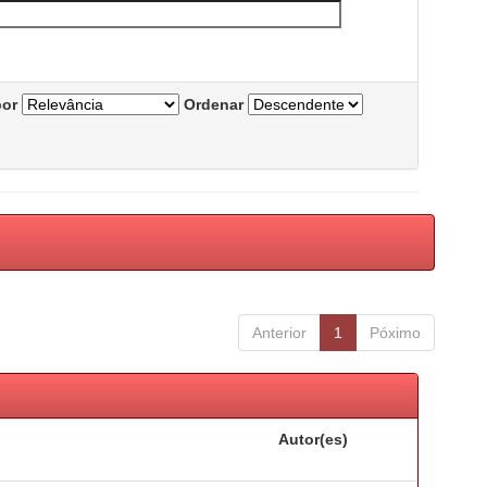
por
Ordenar
Anterior
1
Póximo
Autor(es)