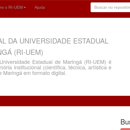
re o RI-UEM
Ajuda
AL DA UNIVERSIDADE ESTADUAL
GÁ (RI-UEM)
a Universidade Estadual de Maringá (RI-UEM) é
ria institucional (científica, técnica, artística e
e Maringá em formato digital.
Bu