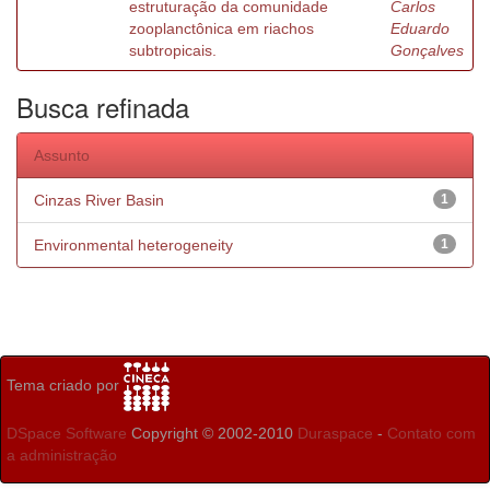
estruturação da comunidade
Carlos
zooplanctônica em riachos
Eduardo
subtropicais.
Gonçalves
Busca refinada
Assunto
Cinzas River Basin
1
Environmental heterogeneity
1
Tema criado por
DSpace Software
Copyright © 2002-2010
Duraspace
-
Contato com
a administração