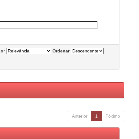
por
Ordenar
Anterior
1
Póximo