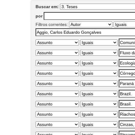
Buscar em:
por
Filtros correntes: