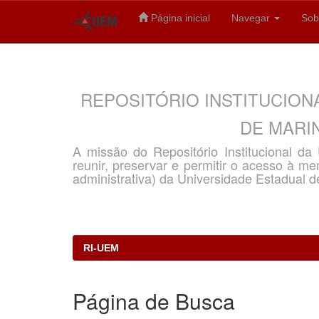
Página inicial
Navegar
Sob
Skip
navigation
REPOSITÓRIO INSTITUCION
DE MARIN
A missão do Repositório Institucional d
reunir, preservar e permitir o acesso à memó
administrativa) da Universidade Estadual d
RI-UEM
Página de Busca