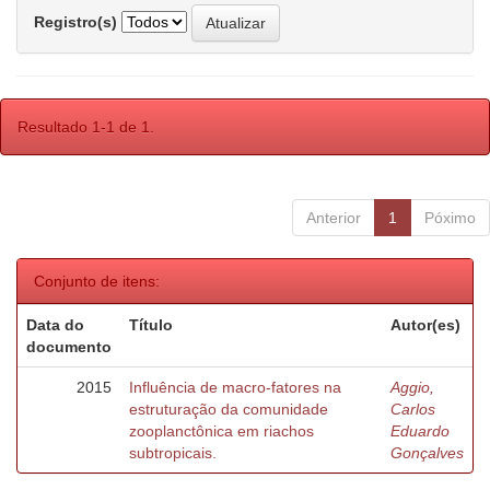
Registro(s)
Resultado 1-1 de 1.
Anterior
1
Póximo
Conjunto de itens:
Data do
Título
Autor(es)
documento
2015
Influência de macro-fatores na
Aggio,
estruturação da comunidade
Carlos
zooplanctônica em riachos
Eduardo
subtropicais.
Gonçalves