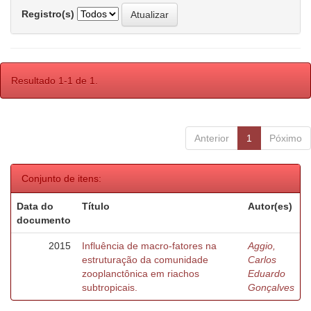
Registro(s)
Resultado 1-1 de 1.
Anterior
1
Póximo
Conjunto de itens:
Data do
Título
Autor(es)
documento
2015
Influência de macro-fatores na
Aggio,
estruturação da comunidade
Carlos
zooplanctônica em riachos
Eduardo
subtropicais.
Gonçalves