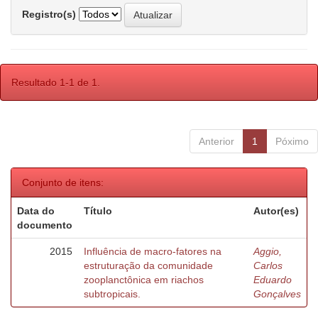
Registro(s)
Resultado 1-1 de 1.
Anterior
1
Póximo
Conjunto de itens:
Data do
Título
Autor(es)
documento
2015
Influência de macro-fatores na
Aggio,
estruturação da comunidade
Carlos
zooplanctônica em riachos
Eduardo
subtropicais.
Gonçalves