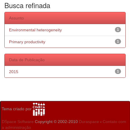
Busca refinada
Assunto
Environmental heterogeneity
1
Primary productivity
1
Data de Publicação
2015
1
Tema criado por
DSpace Software
Copyright © 2002-2010
Duraspace
-
Contato com
a administração