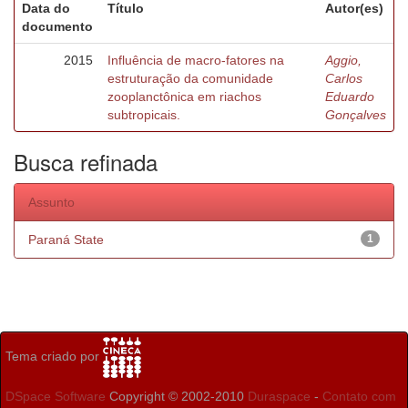
Data do
Título
Autor(es)
documento
2015
Influência de macro-fatores na
Aggio,
estruturação da comunidade
Carlos
zooplanctônica em riachos
Eduardo
subtropicais.
Gonçalves
Busca refinada
Assunto
Paraná State
1
Tema criado por
DSpace Software
Copyright © 2002-2010
Duraspace
-
Contato com