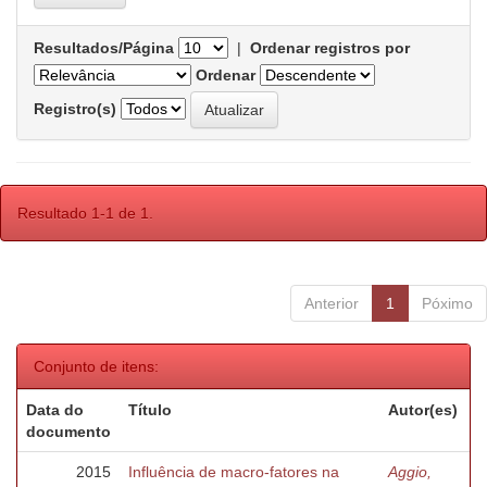
Resultados/Página
|
Ordenar registros por
Ordenar
Registro(s)
Resultado 1-1 de 1.
Anterior
1
Póximo
Conjunto de itens:
Data do
Título
Autor(es)
documento
2015
Influência de macro-fatores na
Aggio,