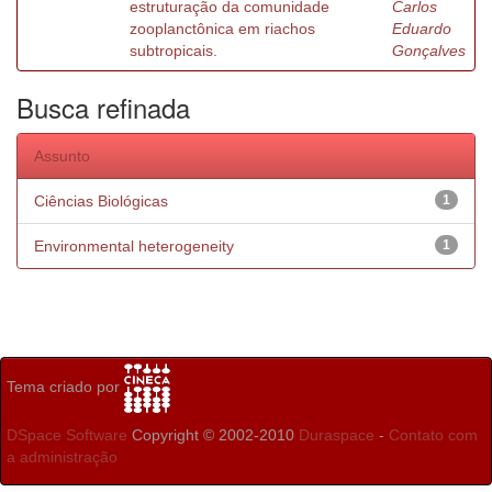
estruturação da comunidade
Carlos
zooplanctônica em riachos
Eduardo
subtropicais.
Gonçalves
Busca refinada
Assunto
Ciências Biológicas
1
Environmental heterogeneity
1
Tema criado por
DSpace Software
Copyright © 2002-2010
Duraspace
-
Contato com
a administração