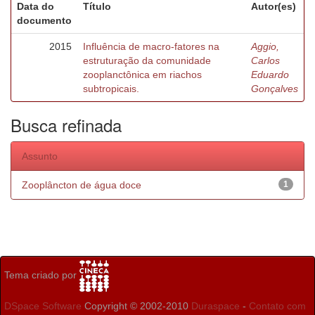
Data do
Título
Autor(es)
documento
2015
Influência de macro-fatores na
Aggio,
estruturação da comunidade
Carlos
zooplanctônica em riachos
Eduardo
subtropicais.
Gonçalves
Busca refinada
Assunto
Zooplâncton de água doce
1
Tema criado por
DSpace Software
Copyright © 2002-2010
Duraspace
-
Contato com