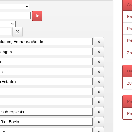
As
En
Pa
Pr
Zo
Da
20
Pr
Pr