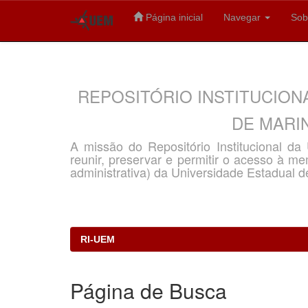
Página inicial
Navegar
Sob
Skip
navigation
REPOSITÓRIO INSTITUCION
DE MARIN
A missão do Repositório Institucional d
reunir, preservar e permitir o acesso à memó
administrativa) da Universidade Estadual d
RI-UEM
Página de Busca