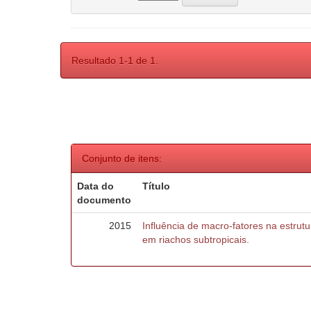
Resultado 1-1 de 1.
Conjunto de itens:
Data do
Título
documento
2015
Influência de macro-fatores na estru
em riachos subtropicais.