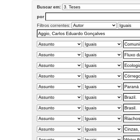
Buscar em:
por
Filtros correntes: