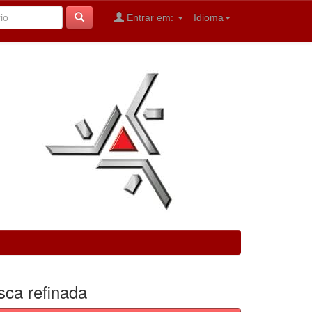
Entrar em:
Idioma
sca refinada