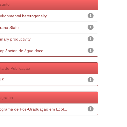
sunto
vironmental heterogeneity
1
raná State
1
imary productivity
1
oplâncton de água doce
1
ta de Publicação
15
1
ograma
ograma de Pós-Graduação em Ecol...
1