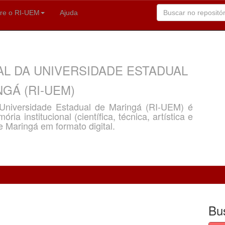
re o RI-UEM
Ajuda
AL DA UNIVERSIDADE ESTADUAL
GÁ (RI-UEM)
a Universidade Estadual de Maringá (RI-UEM) é
ria institucional (científica, técnica, artística e
e Maringá em formato digital.
Bu