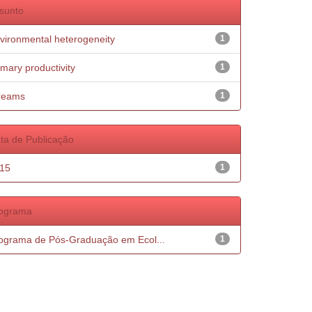
sunto
vironmental heterogeneity
1
imary productivity
1
reams
1
ta de Publicação
15
1
ograma
ograma de Pós-Graduação em Ecol...
1