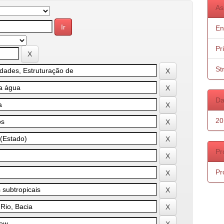
As
En
Pr
St
Da
20
Pr
Pr