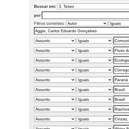
Buscar em:
por
Filtros correntes: