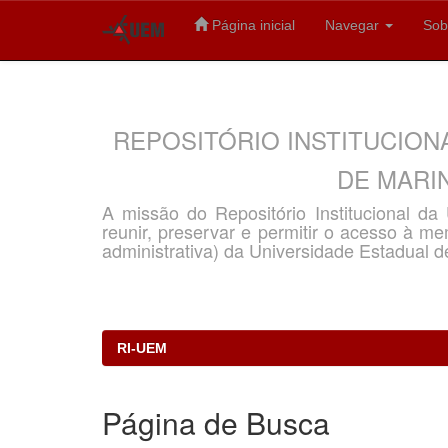
Página inicial
Navegar
Sob
Skip
navigation
REPOSITÓRIO INSTITUCION
DE MARIN
A missão do Repositório Institucional d
reunir, preservar e permitir o acesso à memó
administrativa) da Universidade Estadual d
RI-UEM
Página de Busca