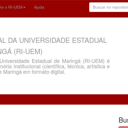
re o RI-UEM
Ajuda
AL DA UNIVERSIDADE ESTADUAL
GÁ (RI-UEM)
a Universidade Estadual de Maringá (RI-UEM) é
ria institucional (científica, técnica, artística e
e Maringá em formato digital.
Bu