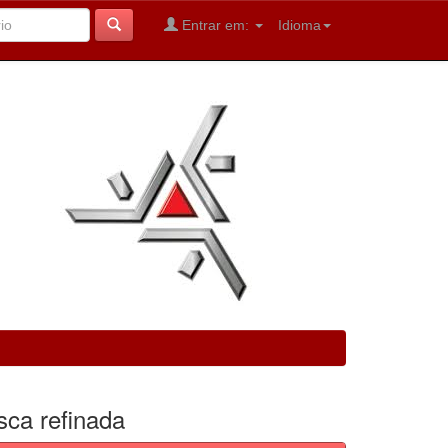
Entrar em:
Idioma
sca refinada