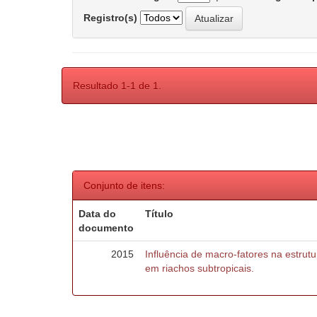
Registro(s)
Resultado 1-1 de 1.
Conjunto de itens:
Data do
Título
documento
2015
Influência de macro-fatores na estru
em riachos subtropicais.