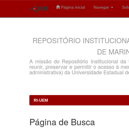
Página inicial
Navegar
Sob
Skip
navigation
REPOSITÓRIO INSTITUCION
DE MARIN
A missão do Repositório Institucional d
reunir, preservar e permitir o acesso à memó
administrativa) da Universidade Estadual d
RI-UEM
Página de Busca