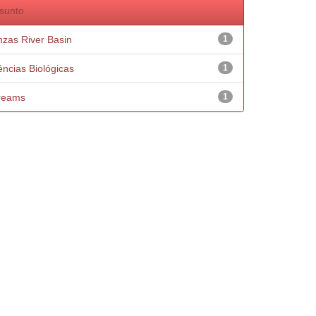
sunto
nzas River Basin
1
ências Biológicas
1
reams
1