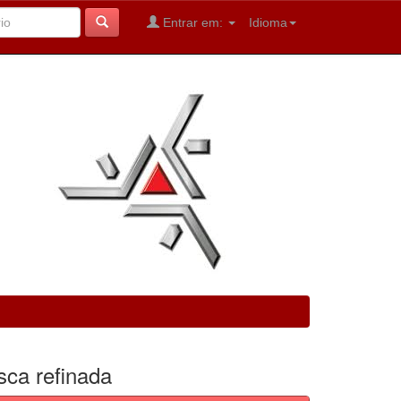
Entrar em:
Idioma
sca refinada