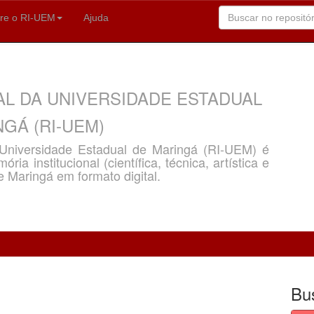
re o RI-UEM
Ajuda
AL DA UNIVERSIDADE ESTADUAL
GÁ (RI-UEM)
a Universidade Estadual de Maringá (RI-UEM) é
ria institucional (científica, técnica, artística e
e Maringá em formato digital.
Bu