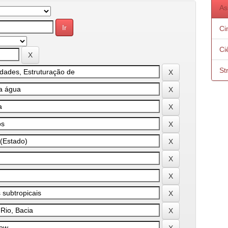
As
Ci
Ci
St