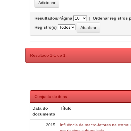
Resultados/Página
|
Ordenar registros 
Registro(s)
Resultado 1-1 de 1.
Conjunto de itens:
Data do
Título
documento
2015
Influência de macro-fatores na estru
em riachos subtropicais.