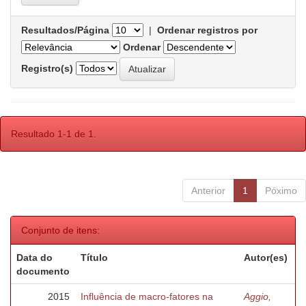
Resultados/Página
|
Ordenar registros por
Ordenar
Registro(s)
Resultado 1-1 de 1.
Anterior
1
Póximo
Conjunto de itens:
Data do
Título
Autor(es)
documento
2015
Influência de macro-fatores na
Aggio,