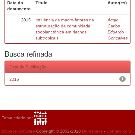
Data do
Título
Autor(es)
documento
2015
Influência de macro-fatores na
Aggio,
estruturação da comunidade
Carlos
zooplanctônica em riachos
Eduardo
subtropicais.
Gonçalves
Busca refinada
Data de Publicação
2015
1
Tema criado por
DSpace Software
Copyright © 2002-2010
Duraspace
-
Contato com