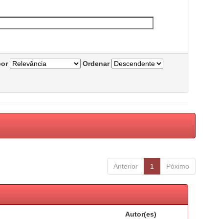
por
Ordenar
Anterior
1
Póximo
Autor(es)