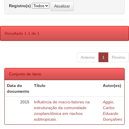
Registro(s)
Resultado 1-1 de 1.
Anterior
1
Póximo
Conjunto de itens:
Data do
Título
Autor(es)
documento
2015
Influência de macro-fatores na
Aggio,
estruturação da comunidade
Carlos
zooplanctônica em riachos
Eduardo
subtropicais.
Gonçalves