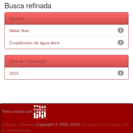
Busca refinada
Assunto
Water flow
1
Zooplâncton de água doce
1
Data de Publicação
2015
1
Tema criado por
DSpace Software
Copyright © 2002-2010
Duraspace
-
Contato com
a administração