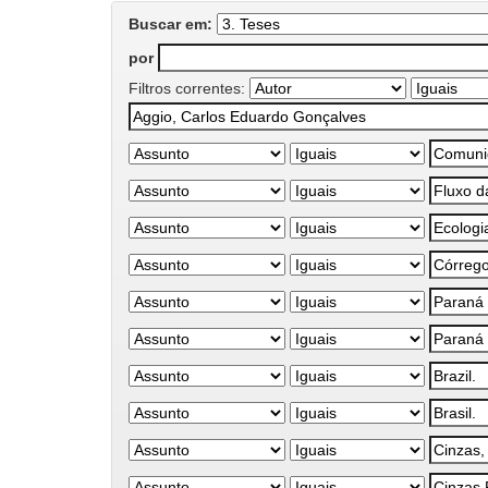
Buscar em:
por
Filtros correntes: