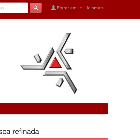
Entrar em:
Idioma
sca refinada