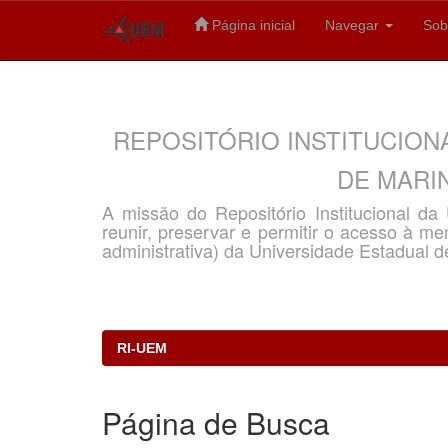
Página inicial
Navegar
Sob
Skip
navigation
REPOSITÓRIO INSTITUCION
DE MARIN
A missão do Repositório Institucional d
reunir, preservar e permitir o acesso à memó
administrativa) da Universidade Estadual d
RI-UEM
Página de Busca