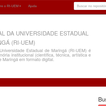
re o RI-UEM
Ajuda
AL DA UNIVERSIDADE ESTADUAL
GÁ (RI-UEM)
a Universidade Estadual de Maringá (RI-UEM) é
ria institucional (científica, técnica, artística e
e Maringá em formato digital.
Bu