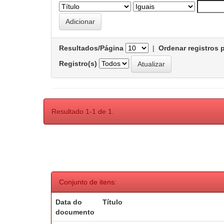
Resultados/Página
|
Ordenar registros 
Registro(s)
Resultado 1-1 de 1.
Conjunto de itens:
Data do
Título
documento