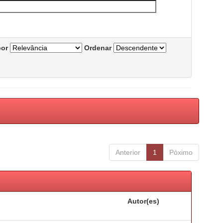
por
Ordenar
Anterior
1
Póximo
Autor(es)