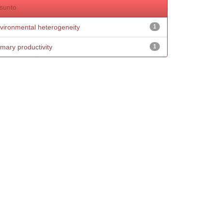
sunto
vironmental heterogeneity
1
imary productivity
1