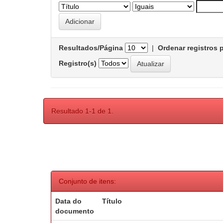
Resultados/Página
|
Ordenar registros 
Registro(s)
Resultado 1-1 de 1.
Conjunto de itens:
Data do
Título
documento