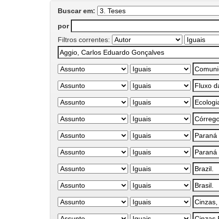
Buscar em:
por
Filtros correntes: