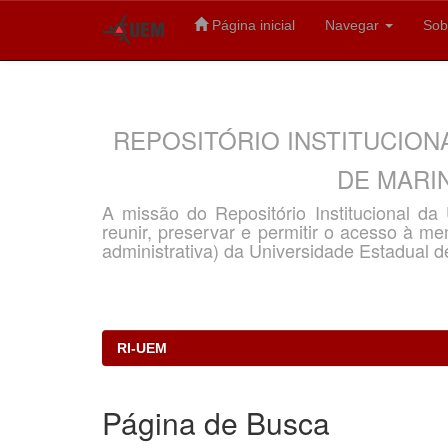
Página inicial
Navegar
Sob
Skip
navigation
REPOSITÓRIO INSTITUCION
DE MARIN
A missão do Repositório Institucional d
reunir, preservar e permitir o acesso à memó
administrativa) da Universidade Estadual d
RI-UEM
Página de Busca