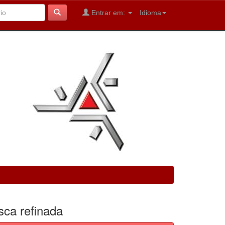
Entrar em:
Idioma
sca refinada