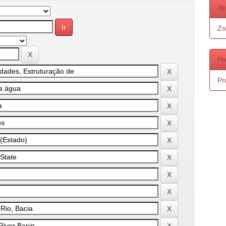
As
Zo
Pr
Pr