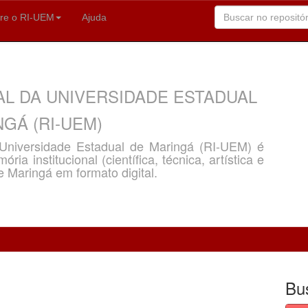
re o RI-UEM
Ajuda
AL DA UNIVERSIDADE ESTADUAL
GÁ (RI-UEM)
a Universidade Estadual de Maringá (RI-UEM) é
ria institucional (científica, técnica, artística e
e Maringá em formato digital.
Bu