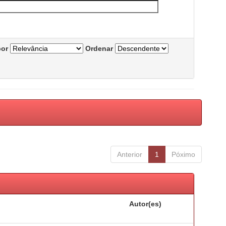
por
Ordenar
Anterior
1
Póximo
Autor(es)