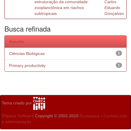
estruturação da comunidade
Carlos
zooplanctônica em riachos
Eduardo
subtropicais.
Gonçalves
Busca refinada
Assunto
Ciências Biológicas
1
Primary productivity
1
Tema criado por
DSpace Software
Copyright © 2002-2010
Duraspace
-
Contato com
a administração