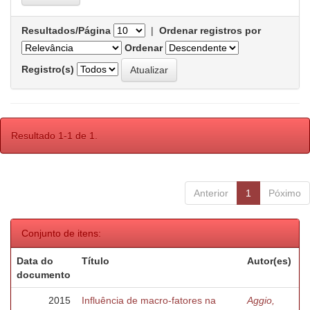
Resultados/Página
|
Ordenar registros por
Ordenar
Registro(s)
Resultado 1-1 de 1.
Anterior
1
Póximo
Conjunto de itens:
Data do
Título
Autor(es)
documento
2015
Influência de macro-fatores na
Aggio,