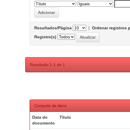
Resultados/Página
|
Ordenar registros 
Registro(s)
Resultado 1-1 de 1.
Conjunto de itens:
Data do
Título
documento