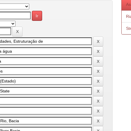
As
Ri
St