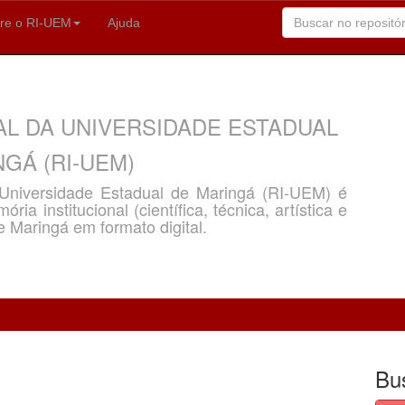
re o RI-UEM
Ajuda
AL DA UNIVERSIDADE ESTADUAL
GÁ (RI-UEM)
a Universidade Estadual de Maringá (RI-UEM) é
ria institucional (científica, técnica, artística e
e Maringá em formato digital.
Bu