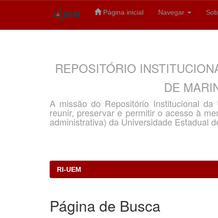
Página inicial
Navegar
Sob
Skip
navigation
REPOSITÓRIO INSTITUCION
DE MARIN
A missão do Repositório Institucional d
reunir, preservar e permitir o acesso à memó
administrativa) da Universidade Estadual d
RI-UEM
Página de Busca