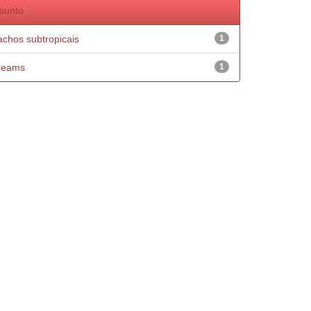
sunto
achos subtropicais
1
reams
1