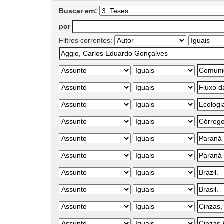
Buscar em:
por
Filtros correntes: