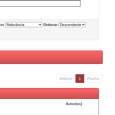
por
Ordenar
Anterior
1
Póximo
Autor(es)