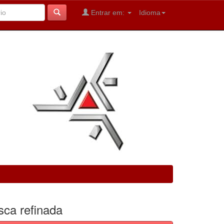
Entrar em:
Idioma
sca refinada