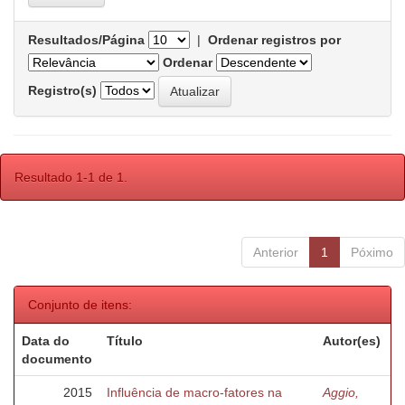
Resultados/Página
|
Ordenar registros por
Ordenar
Registro(s)
Resultado 1-1 de 1.
Anterior
1
Póximo
Conjunto de itens:
Data do
Título
Autor(es)
documento
2015
Influência de macro-fatores na
Aggio,