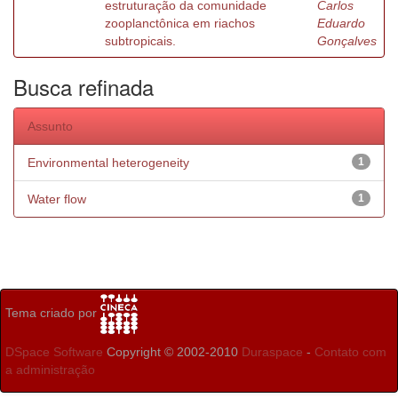
estruturação da comunidade
Carlos
zooplanctônica em riachos
Eduardo
subtropicais.
Gonçalves
Busca refinada
Assunto
Environmental heterogeneity
1
Water flow
1
Tema criado por
DSpace Software
Copyright © 2002-2010
Duraspace
-
Contato com
a administração