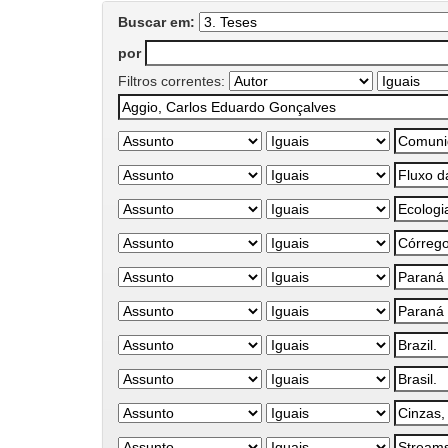
Buscar em:
por
Filtros correntes: