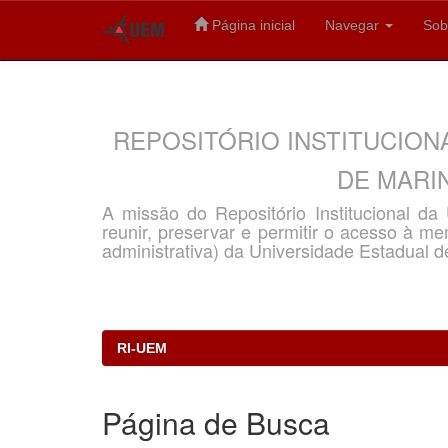
Página inicial
Navegar
Sob
Skip
navigation
REPOSITÓRIO INSTITUCION
DE MARIN
A missão do Repositório Institucional d
reunir, preservar e permitir o acesso à memó
administrativa) da Universidade Estadual d
RI-UEM
Página de Busca