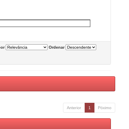
por
Ordenar
Anterior
1
Póximo