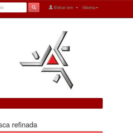
Entrar em:
Idioma
sca refinada