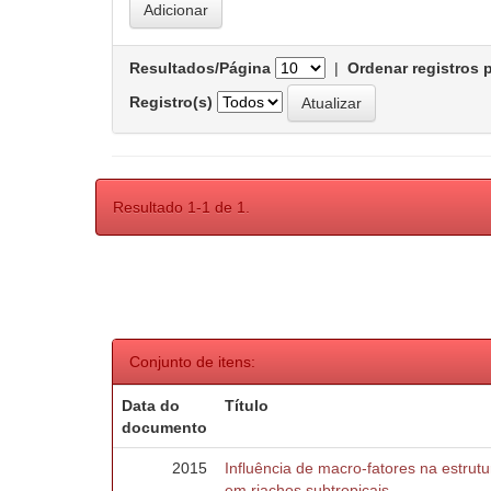
Resultados/Página
|
Ordenar registros 
Registro(s)
Resultado 1-1 de 1.
Conjunto de itens:
Data do
Título
documento
2015
Influência de macro-fatores na estru
em riachos subtropicais.