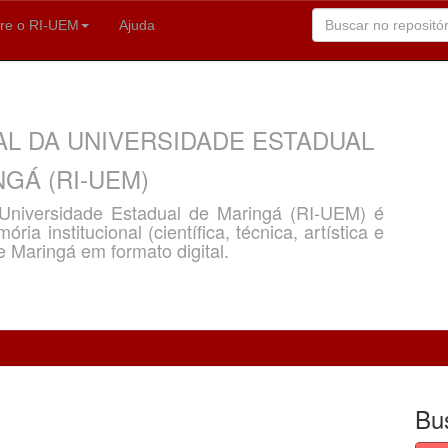
re o RI-UEM
Ajuda
AL DA UNIVERSIDADE ESTADUAL
GÁ (RI-UEM)
a Universidade Estadual de Maringá (RI-UEM) é
ria institucional (científica, técnica, artística e
e Maringá em formato digital.
Bu