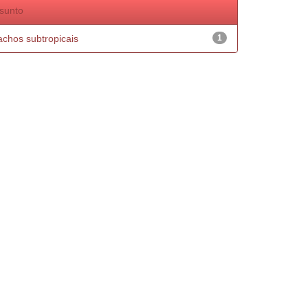
sunto
achos subtropicais
1