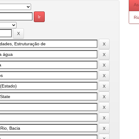
As
Ri