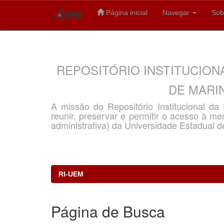
Página inicial
Navegar
Sob
Skip
navigation
REPOSITÓRIO INSTITUCION
DE MARIN
A missão do Repositório Institucional d
reunir, preservar e permitir o acesso à memó
administrativa) da Universidade Estadual d
RI-UEM
Página de Busca