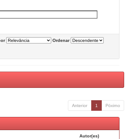
por
Ordenar
Anterior
1
Póximo
Autor(es)