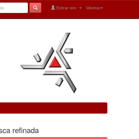
Entrar em:
Idioma
sca refinada