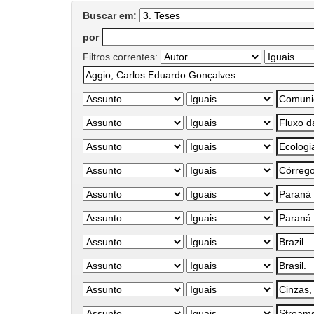
Buscar em:
por
Filtros correntes: