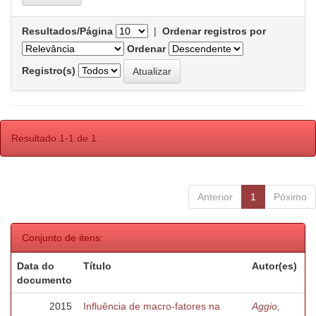
Resultados/Página
|
Ordenar registros por
Ordenar
Registro(s)
Resultado 1-1 de 1.
Anterior
1
Póximo
Conjunto de itens:
Data do
Título
Autor(es)
documento
2015
Influência de macro-fatores na
Aggio,