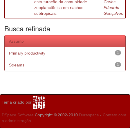
estruturação da comunidade
Carlos
zooplanctônica em riachos
Eduardo
subtropicais.
Gonçalves
Busca refinada
Assunto
Primary productivity
1
Streams
1
Tema criado por
DSpace Software
Copyright © 2002-2010
Duraspace
-
Contato com
a administração