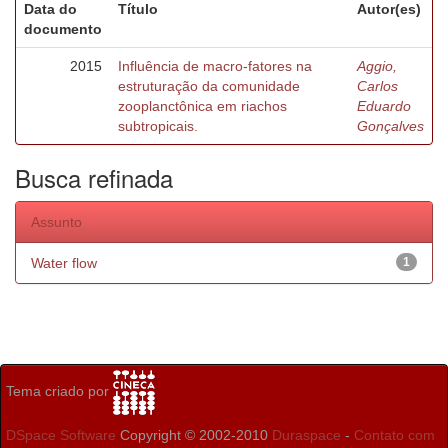
Data do
Título
Autor(es)
documento
2015
Influência de macro-fatores na
Aggio,
estruturação da comunidade
Carlos
zooplanctônica em riachos
Eduardo
subtropicais.
Gonçalves
Busca refinada
Assunto
Water flow
1
Tema criado por
DSpace Software
Copyright © 2002-2010
Duraspace
-
Contato com