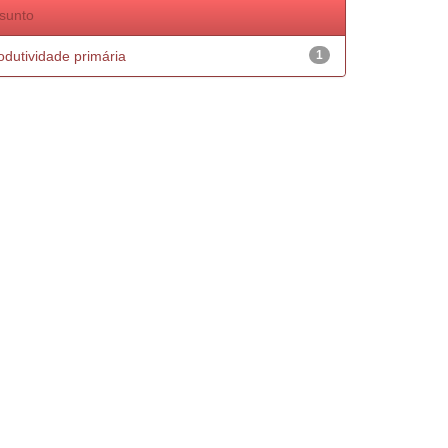
sunto
odutividade primária
1