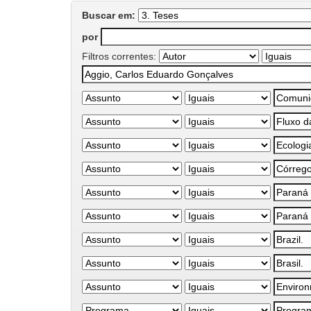
Buscar em:
por
Filtros correntes: