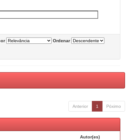
por
Ordenar
Anterior
1
Póximo
Autor(es)