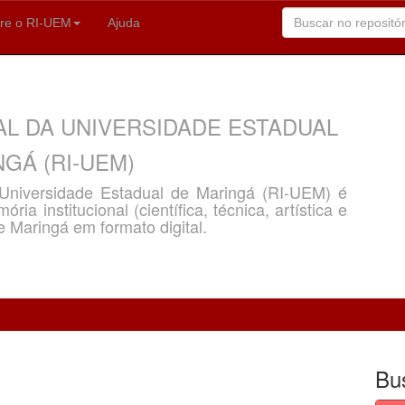
re o RI-UEM
Ajuda
AL DA UNIVERSIDADE ESTADUAL
GÁ (RI-UEM)
a Universidade Estadual de Maringá (RI-UEM) é
ria institucional (científica, técnica, artística e
e Maringá em formato digital.
Bu