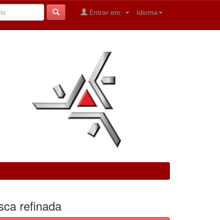
Entrar em:
Idioma
sca refinada