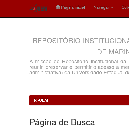
Página inicial
Navegar
Sob
Skip
navigation
REPOSITÓRIO INSTITUCION
DE MARIN
A missão do Repositório Institucional d
reunir, preservar e permitir o acesso à memó
administrativa) da Universidade Estadual d
RI-UEM
Página de Busca