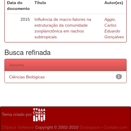
Data do
Título
Autor(es)
documento
2015
Influência de macro-fatores na
Aggio,
estruturação da comunidade
Carlos
zooplanctônica em riachos
Eduardo
subtropicais.
Gonçalves
Busca refinada
Assunto
Ciências Biológicas
1
Tema criado por
DSpace Software
Copyright © 2002-2010
Duraspace
-
Contato com