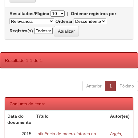
Resultados/Página
|
Ordenar registros por
Ordenar
Registro(s)
Resultado 1-1 de 1.
Anterior
1
Póximo
Conjunto de itens:
Data do
Título
Autor(es)
documento
2015
Influência de macro-fatores na
Aggio,